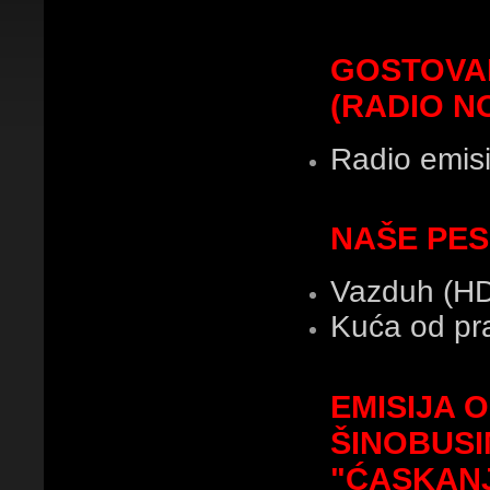
GOSTOVAN
(RADIO N
Radio emisi
NAŠE PES
Vazduh (H
Kuća od pr
EMISIJA 
ŠINOBUSI
"ĆASKANJ