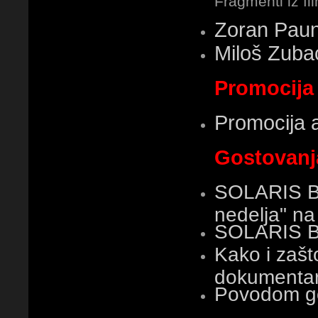
Fragmenti iz fi
Zoran Paun
Miloš Zuba
Promocija
Promocija 
Gostovanja
SOLARIS B
nedelja" na
SOLARIS B
Kako i zaš
dokumentarn
Povodom g