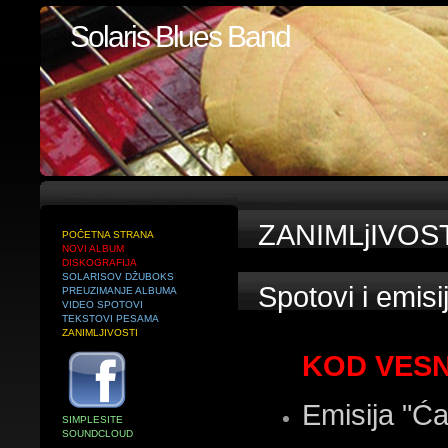
Solaris Blues Band
ZANIMLjIVOS
POČETNA STRANA
NOVI ALBUM
DISKOGRAFIJA
SOLARISOV DŽUBOKS
Spotovi i emisi
PREUZIMANJE ALBUMA
VIDEO SPOTOVI
TEKSTOVI PESAMA
ZANIMLJIVOSTI
KOD VESN
Emisija "Ć
SIMPLESITE
SOUNDCLOUD